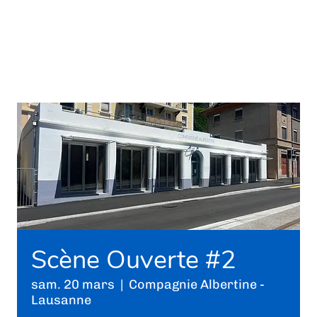
Scène Ouverte #2
sam. 20 mars
  |  
Compagnie Albertine -
Lausanne