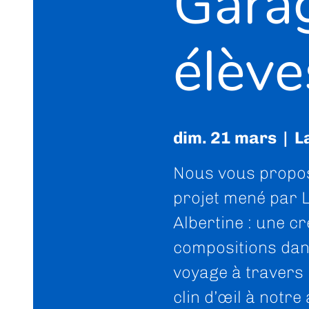
Garag
élève
dim. 21 mars
  |  
L
Nous vous propos
projet mené par 
Albertine : une cr
compositions dan
voyage à travers 
clin d’œil à notr