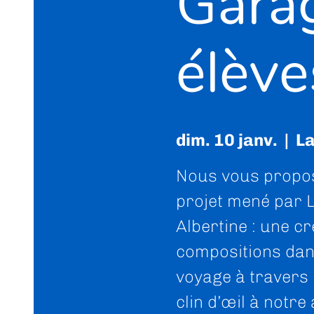
Garag
élève
dim. 10 janv.
  |  
L
Nous vous propos
projet mené par 
Albertine : une cr
compositions dan
voyage à travers 
clin d’œil à notr