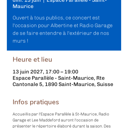
dim. 13 juin
  |  
Espace Parallèle - Saint-
Maurice
Ouvert à tous publics, ce concert est
l'occasion pour Albertine et Radio Garage
de se faire entendre à l'extérieur de nos
murs !
Heure et lieu
13 juin 2027, 17:00 – 19:00
Espace Parallèle - Saint-Maurice, Rte
Cantonale 5, 1890 Saint-Maurice, Suisse
Infos pratiques
Accueillis par l'Espace Parallèle à St-Maurice, Radio 
Garage et Lee Maddeford auront l'occasion de 
présenter le répertoire élaboré durant la saison. Des 